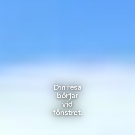
Flyg
Din resa
börjar
vid
fönstret.