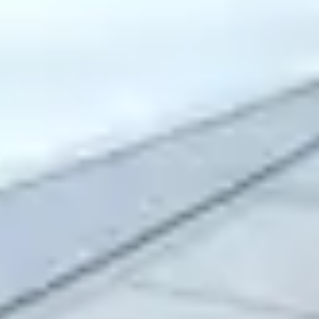
BOKA
FLYG
Umrah-
paket